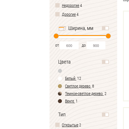
Недорогие
4
Дорогие
4
Ширина, мм
от
до
Цвета
Белый
12
Светлое дерево
8
Темное-cветлое дерево
2
Венге
1
Тип
Открытые
2