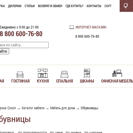
РКА
ДИЛЕРАМ
СТАТЬИ
ВОЗВРАТ И ОБМЕН
ГДЕ КУПИТЬ?
КОНТАКТЫ
СОУТ
Ежедневно с 9:00 до 21:00
ИНТЕРНЕТ-МАГАЗИН
8 800 600-76-80
8 800 600-76-80
АЯ
ГОСТИНАЯ
КУХНЯ
СПАЛЬНЯ
ШКАФЫ
ОФИСНАЯ МЕБЕЛ
рика Сокол
→
Каталог мебели
→
Мебель для дома
→ Обувницы
бувницы
тировка
по популярности
по цене
по имени
по ширине