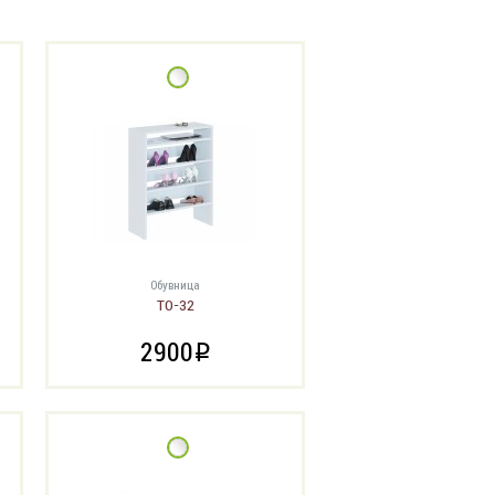
Обувница
ТО-32
2900
i