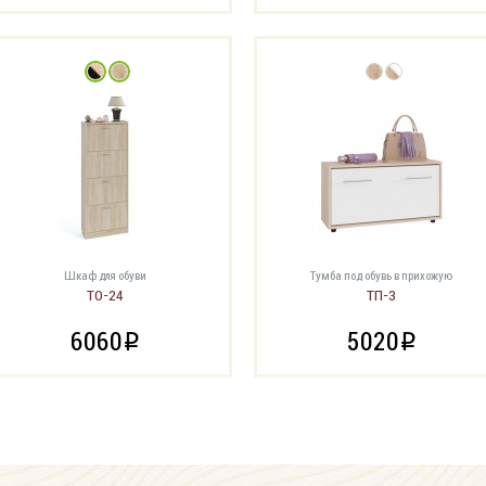
Шкаф для обуви
Тумба под обувь в прихожую
ТО-24
ТП-3
6060
5020
i
i