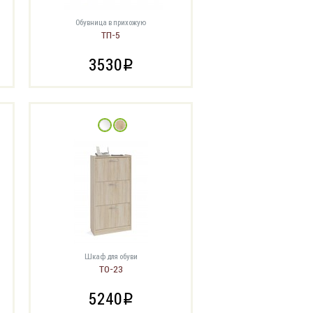
Обувница в прихожую
ТП-5
3530
i
Шкаф для обуви
ТО-23
5240
i