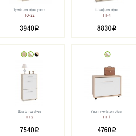
Тумба для обуви узкая
Шкаф для обуви
ТО-22
ТП-4
3940
8830
i
i
Шкаф под обувь
Узкая тумба для обуви
ТП-2
ТП-1
7540
4760
i
i