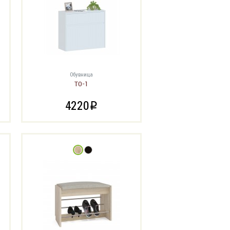
Обувница
ТО-1
4220
i