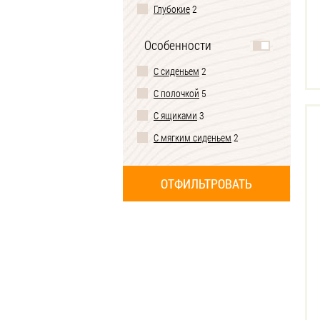
Глубокие
2
Особенности
С сиденьем
2
С полочкой
5
С ящиками
3
С мягким сиденьем
2