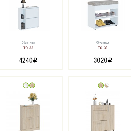
Обувница
Обувница
ТО-33
ТО-31
4240
3020
i
i