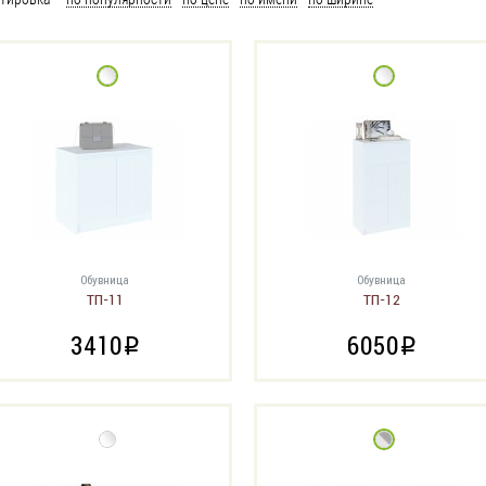
Обувница
Обувница
ТП-11
ТП-12
3410
6050
i
i