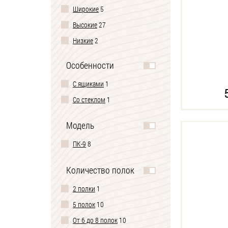
Широкие
5
Высокие
27
Низкие
2
Особенности
С ящиками
1
Со стеклом
1
Модель
ПК-9
8
Количество полок
2 полки
1
5 полок
10
От 6 до 8 полок
10