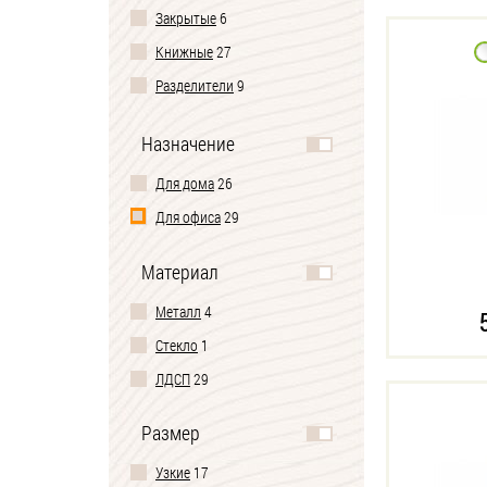
Закрытые
6
Книжные
27
Разделители
9
Напольные
28
Назначение
Модульные
7
Для дома
26
Пристенные
29
Для офиса
29
Без задней стенки
18
Материал
Металл
4
Стекло
1
ЛДСП
29
Размер
Узкие
17