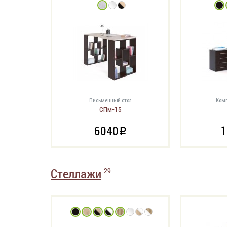
Письменный стол
Комп
СПм-15
6040
1
i
Стеллажи
29