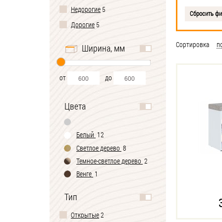
Недорогие
5
Сбросить ф
Дорогие
5
Сортировка
п
Ширина, мм
от
до
Цвета
Белый
12
Светлое дерево
8
Темное-cветлое дерево
2
Венге
1
Тип
Открытые
2