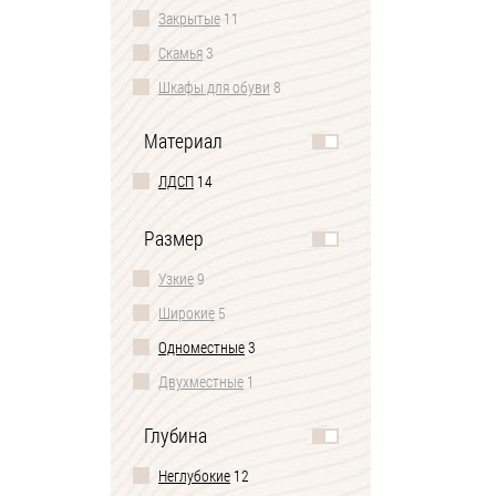
Закрытые
11
Скамья
3
Шкафы для обуви
8
Материал
ЛДСП
14
Размер
Узкие
9
Широкие
5
Одноместные
3
Двухместные
1
Глубина
Неглубокие
12