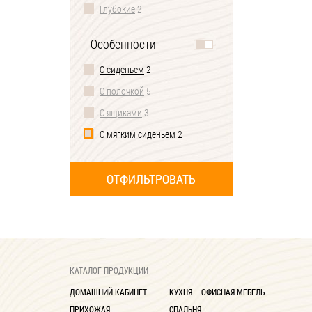
Глубокие
2
Особенности
С сиденьем
2
С полочкой
5
С ящиками
3
С мягким сиденьем
2
КАТАЛОГ ПРОДУКЦИИ
ДОМАШНИЙ КАБИНЕТ
КУХНЯ
ОФИСНАЯ МЕБЕЛЬ
ПРИХОЖАЯ
СПАЛЬНЯ