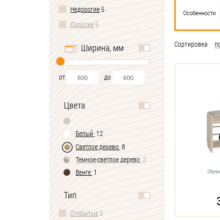
Недорогие
5
Особенности
Дорогие
5
Сортировка
п
Ширина, мм
от
до
Цвета
Белый
12
Светлое дерево
8
Темное-cветлое дерево
2
Венге
1
Обув
Тип
Открытые
2