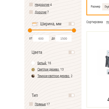
Недорогие
4
Размер
Глу
Дорогие
7
Сортировка
п
Ширина, мм
от
до
Цвета
Белый
16
Светлое дерево
13
Темное-cветлое дерево
2
Тип
Прямые
17