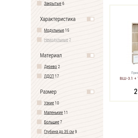
Закрытые
6
Характеристика
Модульные
15
Немодульные
2
Материал
Дерево
2
Прих
ЛДСП
17
ВШ-3.1 + 
2
Размер
Узкие
10
Маленькие
11
Большие
7
Глубина до 35 см
9