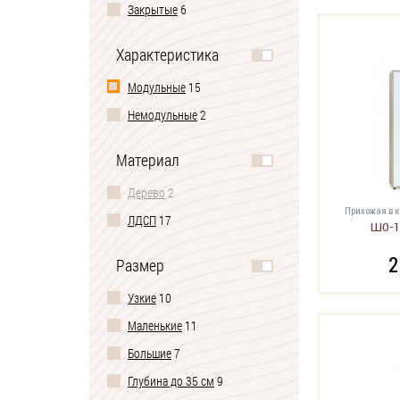
Закрытые
6
Характеристика
Модульные
15
Немодульные
2
Материал
Дерево
2
Прихожая в 
ЛДСП
17
ШО-1 
2
Размер
Узкие
10
Маленькие
11
Большие
7
Глубина до 35 см
9