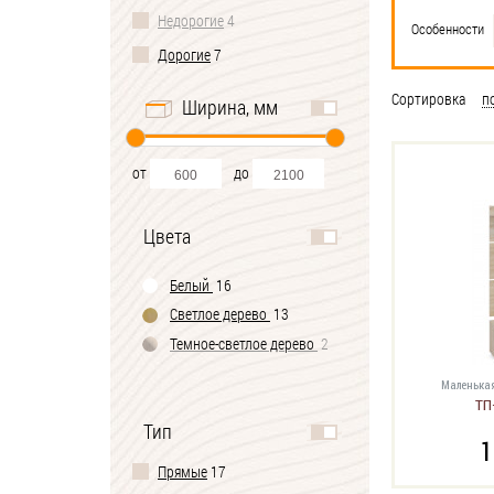
Недорогие
4
Особенности
Дорогие
7
Сортировка
п
Ширина, мм
от
до
Цвета
Белый
16
Светлое дерево
13
Темное-cветлое дерево
2
Маленькая
ТП
Тип
1
Прямые
17