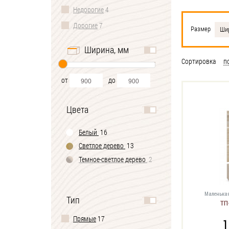
Недорогие
4
Дорогие
7
Размер
Шир
Ширина, мм
Сортировка
п
от
до
Цвета
Белый
16
Светлое дерево
13
Темное-cветлое дерево
2
Маленькая
Тип
ТП
Прямые
17
1