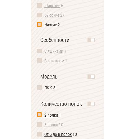
Широкие
5
Высокие
27
Низкие
2
Особенности
С ящиками
1
Со стеклом
1
Модель
ПК-9
8
Количество полок
2 полки
1
5 полок
10
От 6 до 8 полок
10