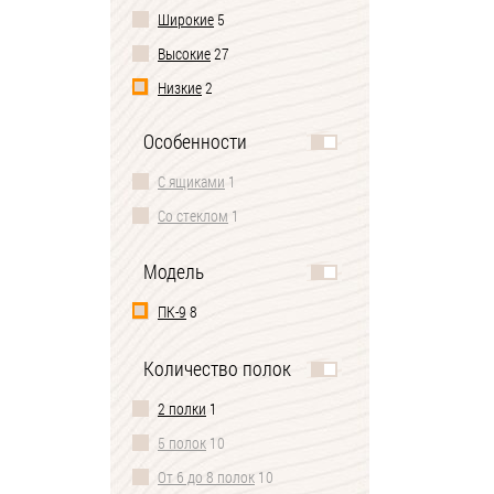
Широкие
5
Высокие
27
Низкие
2
Особенности
С ящиками
1
Со стеклом
1
Модель
ПК-9
8
Количество полок
2 полки
1
5 полок
10
От 6 до 8 полок
10