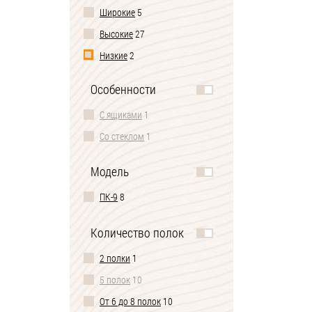
Широкие
5
Высокие
27
Низкие
2
Особенности
С ящиками
1
Со стеклом
1
Модель
ПК-9
8
Количество полок
2 полки
1
5 полок
10
От 6 до 8 полок
10