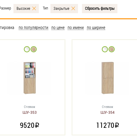
Размер
Тип
Высокие
Закрытые
Сбросить фильтры
тировка
по популярности
по цене
по имени
по ширине
Стеллаж
Стеллаж
ШУ-353
ШУ-354
9520
11270
i
i