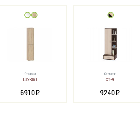
Стеллаж
Стеллаж
ШУ-351
СТ-9
6910
9240
i
i