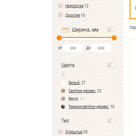
Недорогие
12
Дорогие
10
Сор
Ширина, мм
от
до
Цвета
Белый
27
Светлое дерево
22
Венге
12
Темное-cветлое дерево
10
Тип
Открытые
25