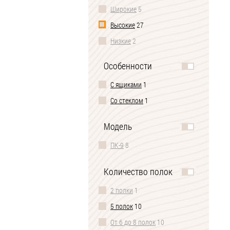
Широкие
5
Высокие
27
Низкие
2
Особенности
С ящиками
1
Со стеклом
1
Модель
ПК-9
8
Количество полок
2 полки
1
5 полок
10
От 6 до 8 полок
10