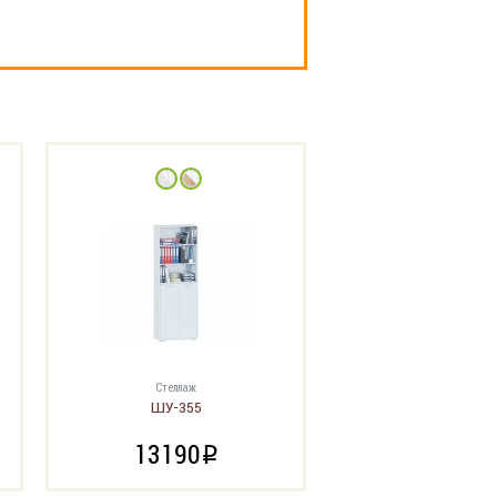
Стеллаж
ШУ-355
13190
i