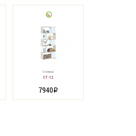
Стеллаж
СТ-12
7940
i