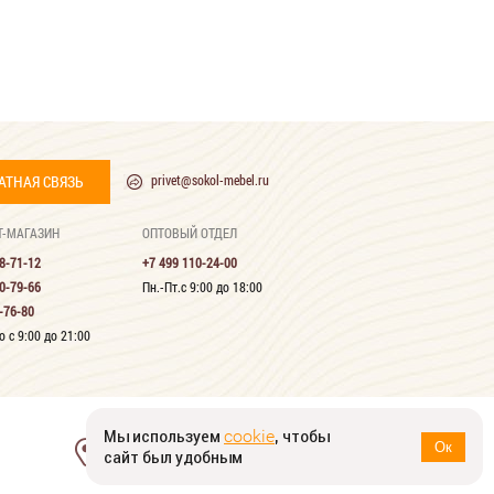
АТНАЯ СВЯЗЬ
privet@sokol-mebel.ru
Т-МАГАЗИН
ОПТОВЫЙ ОТДЕЛ
8-71-12
+7 499 110-24-00
0-79-66
Пн.-Пт.с 9:00 до 18:00
-76-80
 с 9:00 до 21:00
Мы используем
, чтобы
cookie
124482, г. Москва, г. Зеленоград,
Ок
сайт был удобным
Савёлкинский проезд, д. 4, оф. 1607