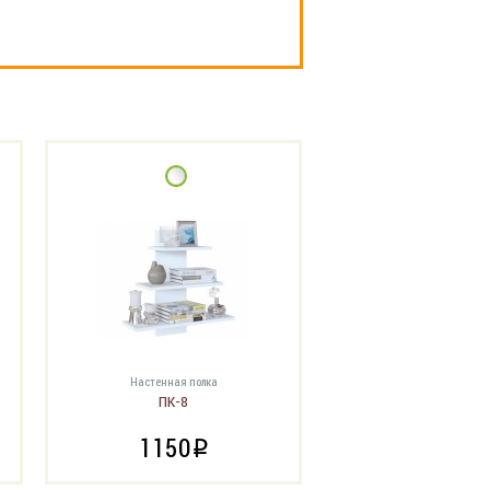
Настенная полка
ПК-8
1150
i