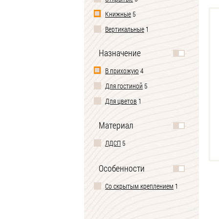
Книжные
5
Вертикальные
1
Назначение
В прихожую
4
Для гостиной
5
Для цветов
1
Материал
ЛДСП
5
Особенности
Со скрытым креплением
1