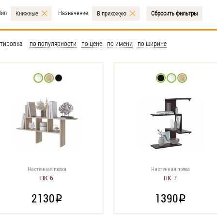
Тип
Назначение
Книжные
В прихожую
Сбросить фильтры
тировка
по популярности
по цене
по имени
по ширине
Настенная полка
Настенная полка
ПК-6
ПК-7
2130
1390
i
i