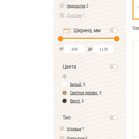
Недорогие
2
Дорогие
1
Сор
Ширина, мм
от
до
Цвета
Белый
5
Светлое дерево
3
Венге
3
Тип
Угловые
1
Открытые
5