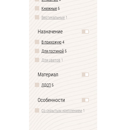
Книжные
5
Вертикальные
1
Назначение
В прихожую
4
Для гостиной
5
Для цветов
1
Материал
ЛДСП
5
Особенности
Со скрытым креплением
1