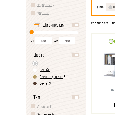
Недорогие
2
Цвета
С
Дорогие
1
Сортировка
п
Ширина, мм
от
до
Цвета
Белый
5
Светлое дерево
3
Венге
3
На
Тип
Угловые
1
Открытые
5