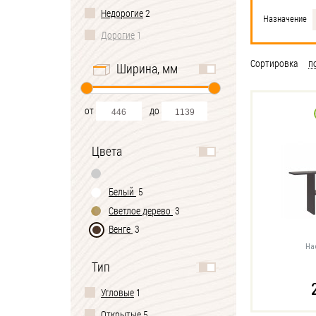
Недорогие
2
Назначение
Дорогие
1
Сортировка
п
Ширина, мм
от
до
Цвета
Белый
5
Светлое дерево
3
Венге
3
На
Тип
Угловые
1
Открытые
5