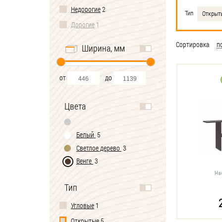
Недорогие
2
Тип
Открыт
Дорогие
1
Сортировка
п
Ширина, мм
от
до
Цвета
Белый
5
Светлое дерево
3
Венге
3
На
Тип
Угловые
1
Открытые
5