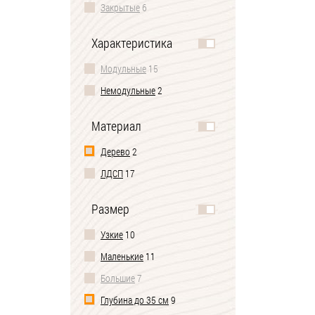
Закрытые
6
Характеристика
Модульные
15
Немодульные
2
Материал
Дерево
2
ЛДСП
17
Размер
Узкие
10
Маленькие
11
Большие
7
Глубина до 35 см
9