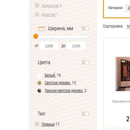
Недорогие
4
Материал
Д
Дорогие
7
Сортировка
п
Ширина, мм
от
до
Цвета
Белый
16
Светлое дерево
13
Темное-cветлое дерево
2
Прихожая в 
Тип
2
Прямые
17