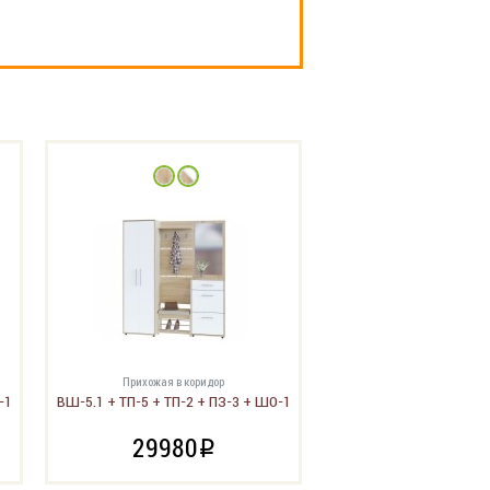
Прихожая в коридор
-1
ВШ-5.1 + ТП-5 + ТП-2 + ПЗ-3 + ШО-1
29980
i