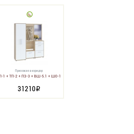
Прихожая в коридор
П-1 + ТП-2 + ПЗ-3 + ВШ-5.1 + ШО-1
31210
i