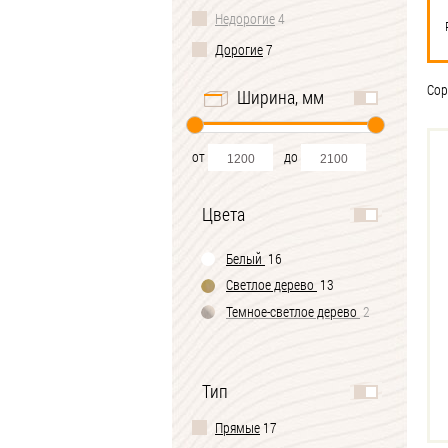
Недорогие
4
Дорогие
7
Сор
Ширина, мм
от
до
Цвета
Белый
16
Светлое дерево
13
Темное-cветлое дерево
2
Тип
Прямые
17