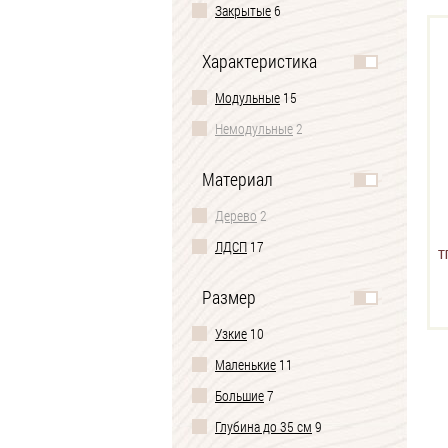
Закрытые
6
Характеристика
Модульные
15
Немодульные
2
Материал
Дерево
2
ЛДСП
17
Т
Размер
Узкие
10
Маленькие
11
Большие
7
Глубина до 35 см
9