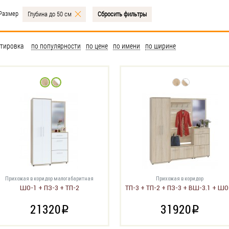
Размер
Глубина до 50 см
Сбросить фильтры
тировка
по популярности
по цене
по имени
по ширине
Прихожая в коридор малогабаритная
Прихожая в коридор
ШО-1 + ПЗ-3 + ТП-2
ТП-3 + ТП-2 + ПЗ-3 + ВШ-3.1 + ШО
21320
31920
i
i