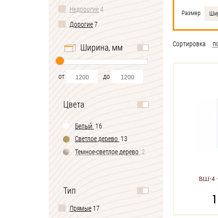
Недорогие
4
Размер
Шир
Дорогие
7
Сортировка
п
Ширина, мм
от
до
Цвета
Белый
16
Светлое дерево
13
Темное-cветлое дерево
2
ВШ-4 
Тип
1
Прямые
17