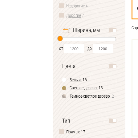
Недорогие
4
Дорогие
7
Сор
Ширина, мм
от
до
Цвета
Белый
16
Светлое дерево
13
Темное-cветлое дерево
2
Тип
Прямые
17