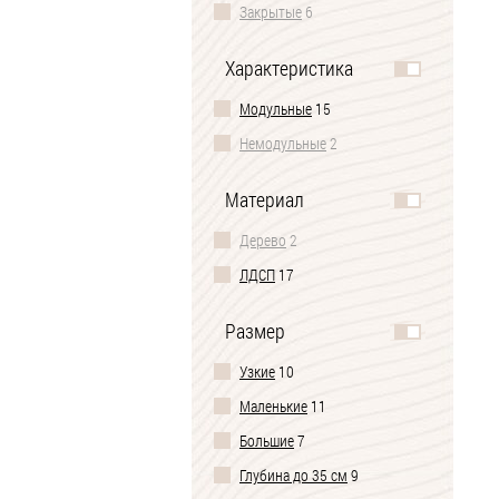
Закрытые
6
Характеристика
Модульные
15
Немодульные
2
Материал
Дерево
2
ЛДСП
17
Размер
Узкие
10
Маленькие
11
Большие
7
Глубина до 35 см
9