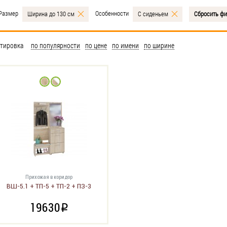
Размер
Особенности
Ширина до 130 см
С сиденьем
Сбросить ф
тировка
по популярности
по цене
по имени
по ширине
Прихожая в коридор
ВШ-5.1 + ТП-5 + ТП-2 + ПЗ-3
19630
i