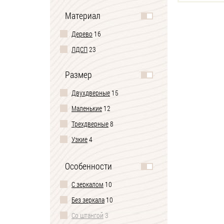
Материал
Дерево
16
ЛДСП
23
Размер
Двухдверные
15
Маленькие
12
Трехдверные
8
Узкие
4
Большие
4
Особенности
С зеркалом
10
Без зеркала
10
Со штангой
3