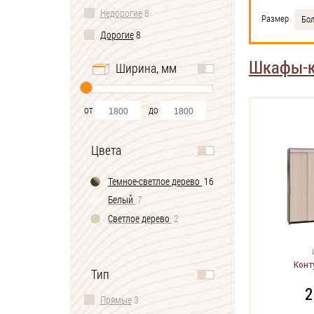
Недорогие
8
Размер
Бо
Дорогие
8
Шкафы-к
Ширина, мм
от
до
Цвета
Темное-cветлое дерево
16
Белый
7
Светлое дерево
2
Конт
Тип
2
Прямые
3