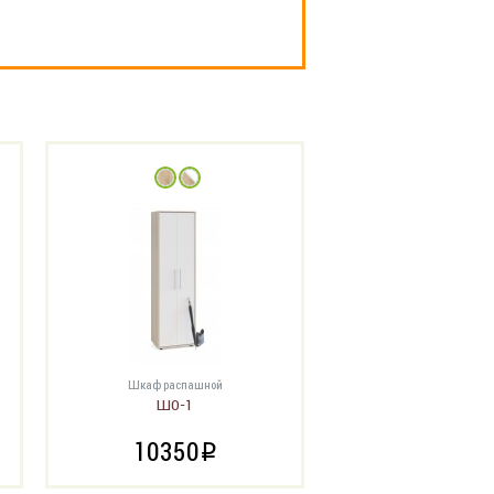
Шкаф распашной
ШО-1
10350
i