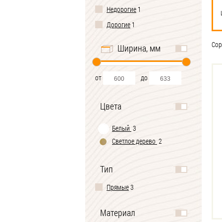
Недорогие
1
Дорогие
1
Сор
Ширина, мм
от
до
Цвета
Белый
3
Светлое дерево
2
Тип
Прямые
3
Материал