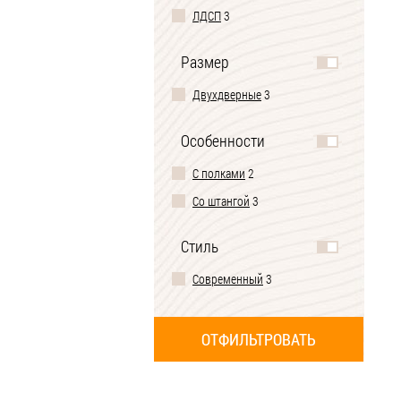
ЛДСП
3
Размер
Двухдверные
3
Особенности
С полками
2
Со штангой
3
Стиль
Современный
3