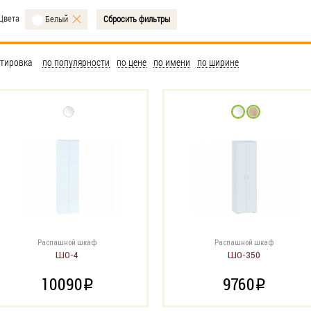
Цвета
Сбросить фильтры
Белый
тировка
по популярности
по цене
по имени
по ширине
Распашной шкаф
Распашной шкаф
ШО-4
ШО-350
10090
9760
i
i