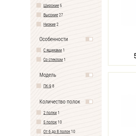
Широкие
5
Высокие
27
Низкие
2
Особенности
С ящиками
1
Со стеклом
1
Модель
ПК-9
8
Количество полок
2 полки
1
5 полок
10
От 6 до 8 полок
10