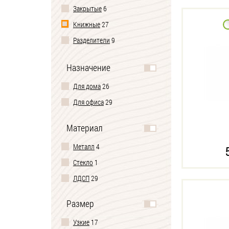
Закрытые
6
Книжные
27
Разделители
9
Напольные
28
Назначение
Модульные
7
Для дома
26
Пристенные
29
Для офиса
29
Без задней стенки
18
Материал
Металл
4
Стекло
1
ЛДСП
29
Размер
Узкие
17