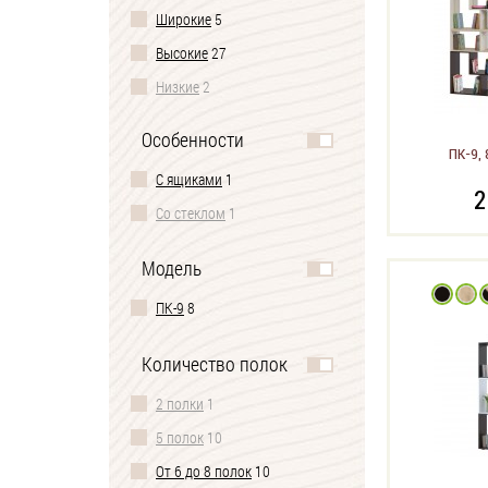
Широкие
5
Высокие
27
Низкие
2
Особенности
ПК-9, 
С ящиками
1
2
Со стеклом
1
Модель
ПК-9
8
Количество полок
2 полки
1
5 полок
10
От 6 до 8 полок
10