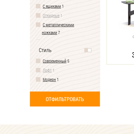
С ящиками
1
Откидные
1
С металлическими
ножками
7
С одной ножкой
1
Стиль
Современный
5
Лофт
1
Модерн
1