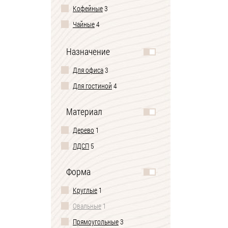
Кофейные
3
Чайные
4
Приставные
2
Назначение
Для офиса
3
Для гостиной
4
Материал
Дерево
1
ЛДСП
5
Форма
Круглые
1
Овальные
1
Прямоугольные
3