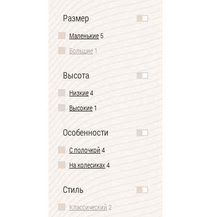
Размер
Маленькие
5
Большие
1
Высота
Низкие
4
Высокие
1
Особенности
С полочкой
4
На колесиках
4
Стиль
Классический
2