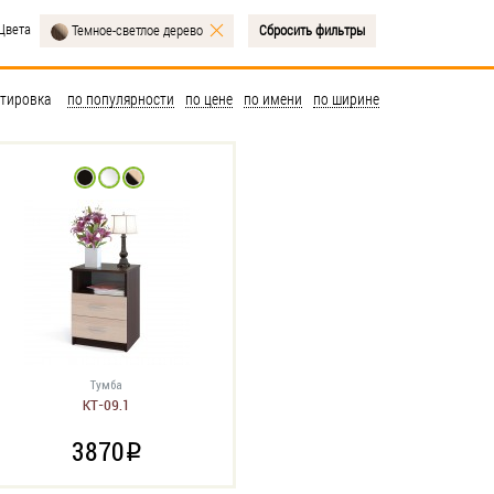
Цвета
Сбросить фильтры
Темное-cветлое дерево
тировка
по популярности
по цене
по имени
по ширине
Тумба
КТ-09.1
3870
i