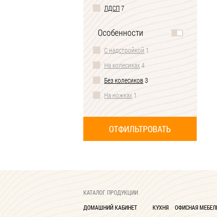
ЛДСП
7
Особенности
С надстройкой
1
На колесиках
4
Без колесиков
3
На ножках
1
2 ящика
2
3 ящика
3
КАТАЛОГ ПРОДУКЦИИ
ДОМАШНИЙ КАБИНЕТ
КУХНЯ
ОФИСНАЯ МЕБЕЛ