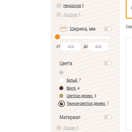
Недорогие
2
Дорогие
3
Сор
Ширина, мм
от
до
Цвета
Белый
7
Венге
4
Светлое дерево
3
Темное-cветлое дерево
1
Материал
Дерево
3