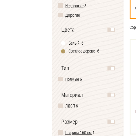
Недорогие
3
Дорогие
1
Сор
Цвета
Белый
6
Светлое дерево
6
Тип
Прямые
6
Материал
ЛДСП
6
Размер
Ширина 160 см
1