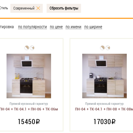
Стиль
Современный
Сбросить фильтры
тировка
по популярности
по цене
по имени
по ширине
Прямой кухонный гарнитур
Прямой кухонный гарнитур
ПН-04 + ТК-04.1 + ПН-06 + ТК-06м
ПН-04 + ТК-04.1 + ПН-08 + ТК-08
15450
17030
i
i