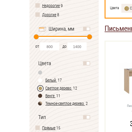
Недорогие
9
Цвета
С
Дорогие
8
Письмен
Ширина, мм
от
до
Цвета
Белый
17
Светлое дерево
12
Венге
11
Темное-cветлое дерево
2
Пис
Тип
Прямые
15