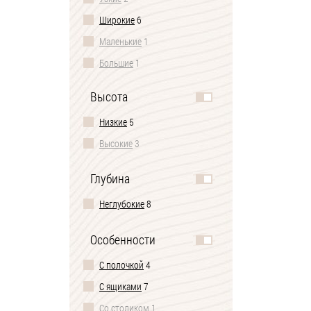
Широкие
6
Маленькие
1
Большие
1
Высота
Низкие
5
Высокие
3
Глубина
Неглубокие
8
Особенности
С полочкой
4
С ящиками
7
Со столиком
1