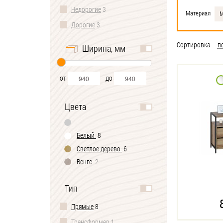
Недорогие
3
Материал
М
Дорогие
3
Сортировка
п
Ширина, мм
от
до
Цвета
Белый
8
Светлое дерево
6
Венге
2
Тип
Прямые
8
Трансформер
1