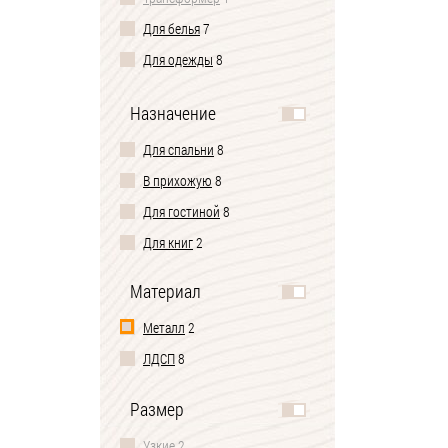
Для белья
7
Для одежды
8
Под телевизор
5
Назначение
Туалетный комод-столик
1
Для спальни
8
В прихожую
8
Для гостиной
8
Для книг
2
Материал
Металл
2
ЛДСП
8
Размер
Узкие
2