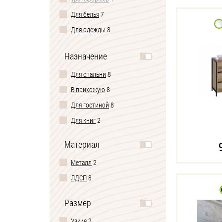
Для белья
7
Для одежды
8
Под телевизор
5
Назначение
Туалетный комод-столик
1
Для спальни
8
В прихожую
8
Для гостиной
8
Для книг
2
Материал
Металл
2
ЛДСП
8
Размер
Узкие
2