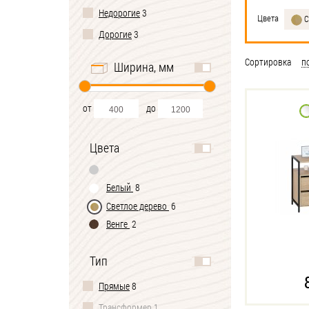
Недорогие
3
Цвета
С
Дорогие
3
Сортировка
п
Ширина, мм
от
до
Цвета
Белый
8
Светлое дерево
6
Венге
2
Тип
Прямые
8
Трансформер
1