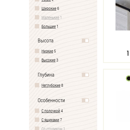
Широкие
6
Маленькие
1
Большие
1
Высота
Низкие
5
1
Высокие
3
Глубина
Неглубокие
8
Особенности
С полочкой
4
С ящиками
7
Со столиком
1