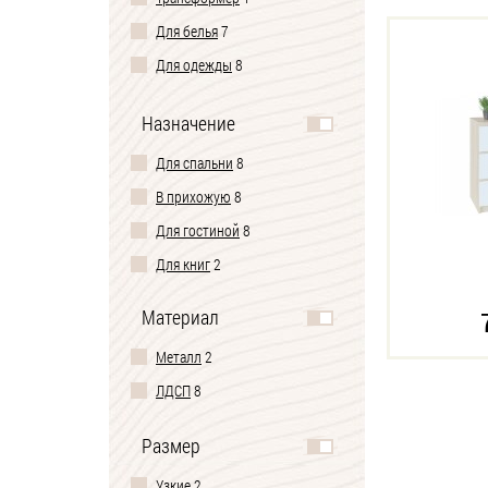
Для белья
7
Для одежды
8
Под телевизор
5
Назначение
Туалетный комод-столик
1
Для спальни
8
В прихожую
8
Для гостиной
8
Для книг
2
Материал
Металл
2
ЛДСП
8
Размер
Узкие
2