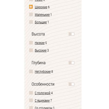
Широкие
6
Маленькие
1
Большие
1
Высота
Низкие
5
Высокие
3
Глубина
Неглубокие
8
Особенности
С полочкой
4
С ящиками
7
Со столиком
1