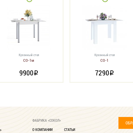
Кухонный стол
Кухонный стол
СО-1м
СО-1
9900
7290
i
i
ФАБРИКА «СОКОЛ»
ОБР
Ь
О КОМПАНИИ
СТАТЬИ