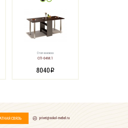
Стол-книжка
СП-04М.1
8040
i
АТНАЯ СВЯЗЬ
privet@sokol-mebel.ru