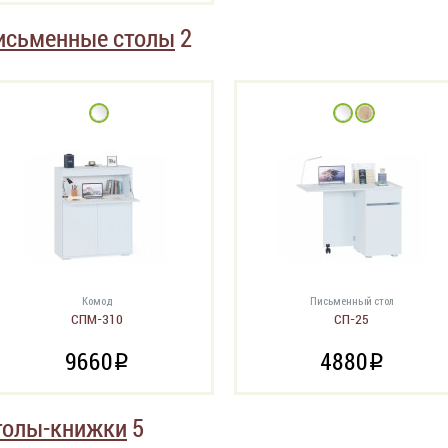
исьменные столы
2
Комод
Письменный стол
СПМ-310
СП-25
9660
4880
i
i
толы-книжки
5