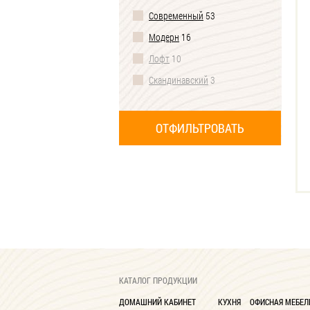
Современный
53
С металлическими
ножками
18
Модерн
16
С полками
25
Лофт
10
Со стеллажом
4
Скандинавский
3
Откидные
1
Хай-тек
2
С одной ножкой
1
КАТАЛОГ ПРОДУКЦИИ
ДОМАШНИЙ КАБИНЕТ
КУХНЯ
ОФИСНАЯ МЕБЕЛ