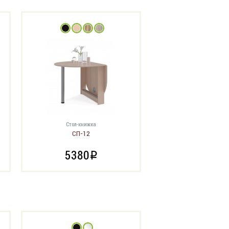
Стол-книжка
СП-12
5380
i