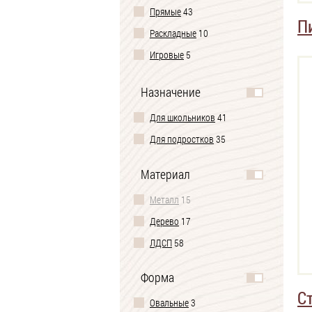
Прямые
43
П
Раскладные
10
Игровые
5
Раздвижные
1
Назначение
Трансформер
9
Для школьников
41
Дизайнерские
1
Для подростков
35
Материал
Металл
15
Дерево
17
ЛДСП
58
Форма
С
Овальные
3