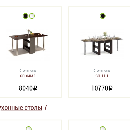
Стол-книжка
Стол-книжка
СП-04М.1
СП-11.1
8040
10770
i
i
ухонные столы
7