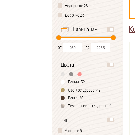
Недорогие
23
Дорогие
26
К
Ширина, мм
от
до
Цвета
Белый
52
Светлое дерево
42
Венге
20
Темное-cветлое дерево
6
Черно-белый
1
Тип
Угловые
6