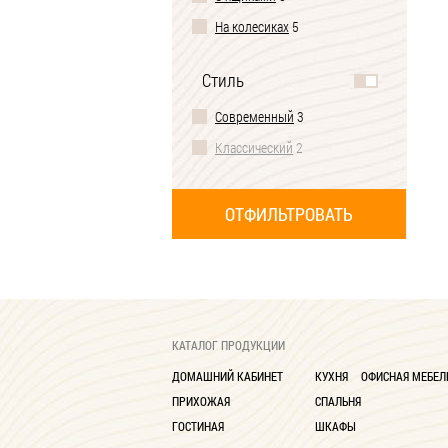
На колесиках
5
Без надстройки
4
Стиль
С одним зеркалом
4
Современный
3
С полками
2
Классический
2
КАТАЛОГ ПРОДУКЦИИ
ДОМАШНИЙ КАБИНЕТ
КУХНЯ
ОФИСНАЯ МЕБЕЛ
ПРИХОЖАЯ
СПАЛЬНЯ
ГОСТИНАЯ
ШКАФЫ