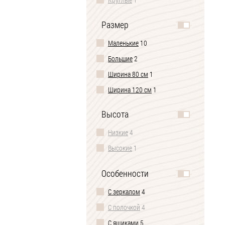
Размер
Маленькие
10
Большие
2
Ширина 80 см
1
Ширина 120 см
1
Высота
Низкие
4
Высокие
1
Особенности
С зеркалом
4
С полочкой
4
С ящиками
5