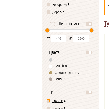
Недорогие
3
Дорогие
5
Т
Ширина, мм
от
до
Цвета
Белый
8
Светлое дерево
7
Венге
4
Тип
Прямые
4
Чайные
4