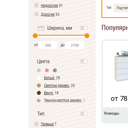
Недорогие
31
Тип
Под те
Дорогие
33
Популяр
Ширина, мм
от
до
Цвета
Белый
29
Светлое дерево
25
Венге
18
от 78
Темное-cветлое дерево
9
Черно-белый
2
Тип
Комоды
Прямые
7