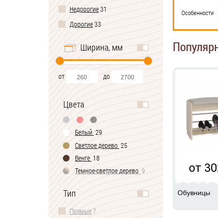
Недорогие
31
Особенности
Дорогие
33
Популяр
Ширина, мм
от
до
Цвета
Белый
29
Светлое дерево
25
Венге
18
от 30
Темное-cветлое дерево
9
Черно-белый
2
Тип
Обувницы
Прямые
7