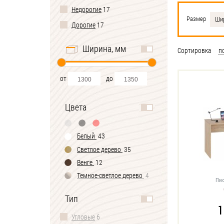
Недорогие
17
Размер
Шир
Дорогие
17
Ширина, мм
Сортировка
п
от
до
Цвета
Белый
43
Светлое дерево
35
Венге
12
Темное-cветлое дерево
4
Пис
Черно-белый
1
Тип
1
Угловые
6