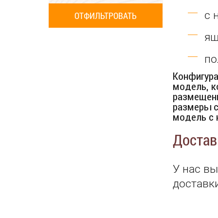
с 
ящ
по
Конфигура
модель, к
размещени
размеры с
модель с 
Достав
У нас в
доставк