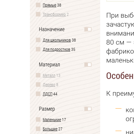
Прямые
38
При выб
Трансформер
2
зачасту
Назначение
внимани
Для школьников
38
80 см —
Для подростков
35
фабрико
маленьк
Материал
Особен
Металл
13
Дерево
8
К преим
ЛДСП
44
Размер
ко
ог
Маленькие
17
Большие
27
ни