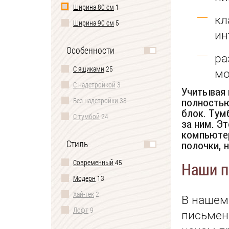
Ширина 80 см
1
кл
Ширина 90 см
5
ин
Ширина 120 см
12
Особенности
Ширина 130 см
4
ра
С ящиками
25
Ширина 140 см
3
мо
С надстройкой
3
Ширина 150 см
2
Учитывая 
Без надстройки
38
полностью
блок. Тум
С тумбой
24
за ним. Э
На колесиках
2
компьютер
Стиль
полочки, 
На ножках
12
Современный
45
Наши п
С металлическими
ножками
12
Модерн
13
С полками
20
Хай-тек
2
В нашем
Со стеллажом
4
Лофт
9
письмен
Скандинавский
3