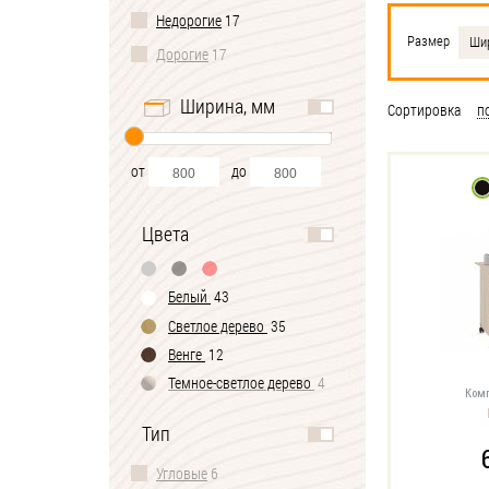
Недорогие
17
Размер
Шир
Дорогие
17
Ширина, мм
Сортировка
п
от
до
Цвета
Белый
43
Светлое дерево
35
Венге
12
Темное-cветлое дерево
4
Комп
Черно-белый
1
Тип
Угловые
6