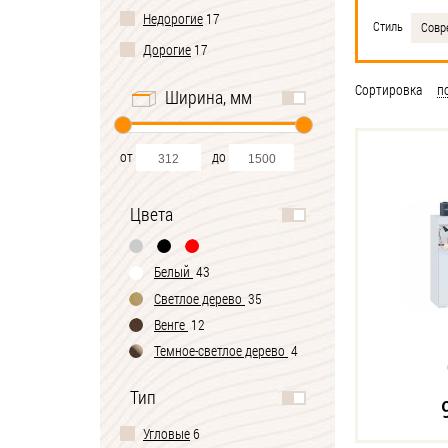
Недорогие
17
Стиль
Совр
Дорогие
17
Сортировка
п
Ширина, мм
от
до
Цвета
Белый
43
Светлое дерево
35
Венге
12
Темное-cветлое дерево
4
Черно-белый
1
Тип
Угловые
6