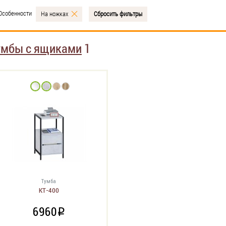
Особенности
На ножках
Сбросить фильтры
умбы с ящиками
1
Тумба
КТ-400
6960
i