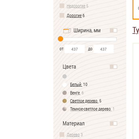
Недорогие
5
Дорогие
6
Т
Ширина, мм
от
до
Цвета
Белый
10
Венге
6
Светлое дерево
5
Темное-cветлое дерево
1
Материал
Дерево
3