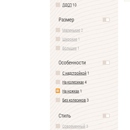
ЛДСП
10
Размер
Маленькие
2
Широкие
1
Большие
1
Особенности
С надстройкой
1
На колесиках
4
На ножках
1
Без колесиков
3
2 ящика
2
Стиль
3 ящика
3
Современный
3