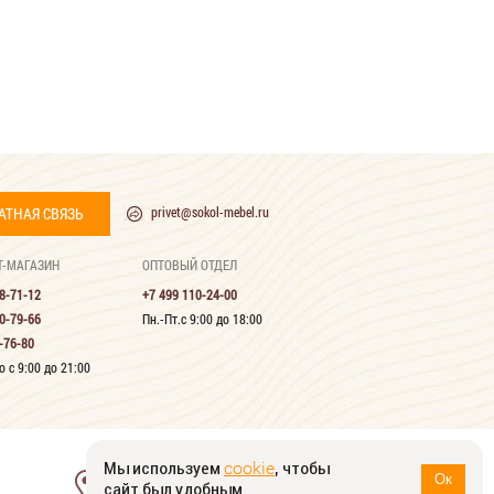
АТНАЯ СВЯЗЬ
privet@sokol-mebel.ru
Т-МАГАЗИН
ОПТОВЫЙ ОТДЕЛ
8-71-12
+7 499 110-24-00
0-79-66
Пн.-Пт.с 9:00 до 18:00
-76-80
 с 9:00 до 21:00
Мы используем
, чтобы
cookie
124482, г. Москва, г. Зеленоград,
Ок
сайт был удобным
Савёлкинский проезд, д. 4, оф. 1607