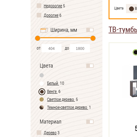
Недорогие
5
Цвета
В
Дорогие
6
ТВ-тумб
Ширина, мм
от
до
Цвета
Белый
10
Венге
6
Светлое дерево
5
Темное-cветлое дерево
1
Материал
Дерево
3