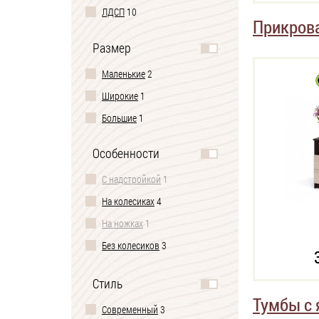
ЛДСП
10
Прикров
Размер
Маленькие
2
Широкие
1
Большие
1
Особенности
С надстройкой
1
На колесиках
4
На ножках
1
Без колесиков
3
2 ящика
2
Стиль
3 ящика
3
Тумбы с
Современный
3