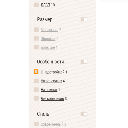
ЛДСП
10
Размер
Маленькие
2
Широкие
1
Большие
1
Особенности
С надстройкой
1
На колесиках
4
На ножках
1
Без колесиков
3
2 ящика
2
Стиль
3 ящика
3
Современный
3