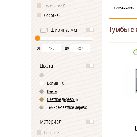
Недорогие
5
Особенности
Дорогие
6
Тумбы с
Ширина, мм
от
до
Цвета
Белый
10
Венге
6
Светлое дерево
5
Темное-cветлое дерево
1
Материал
Дерево
3