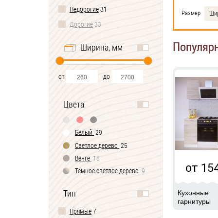
Недорогие
31
Размер
Шир
Дорогие
33
Популяр
Ширина, мм
от
до
Цвета
Белый
29
Светлое дерево
25
Венге
18
от 15
Темное-cветлое дерево
9
Черно-белый
2
Тип
Кухонные
гарнитуры
Прямые
7