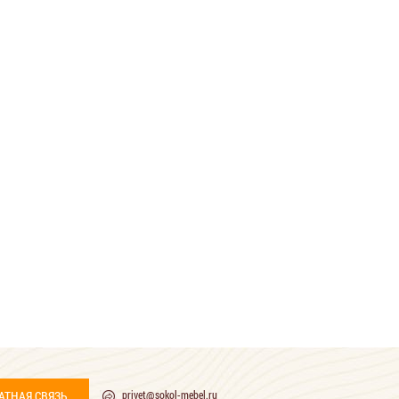
АТНАЯ СВЯЗЬ
privet@sokol-mebel.ru