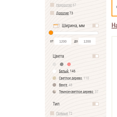
Недорогие
67
Дорогие
73
Н
Ширина, мм
от
до
Цвета
Белый
146
Светлое дерево
110
Венге
48
Темное-cветлое дерево
37
Черно-белый
1
Тип
Прямые
72