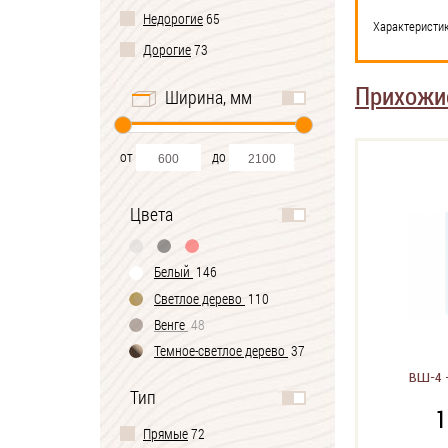
Недорогие
65
Характеристи
Дорогие
73
Прихожие
Ширина, мм
от
до
Цвета
Белый
146
Светлое дерево
110
Венге
48
Темное-cветлое дерево
37
Черно-белый
1
ВШ-4 
Тип
1
Прямые
72