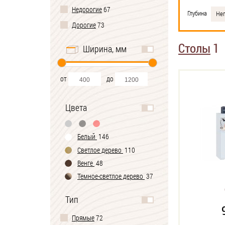
Недорогие
67
Глубина
Нег
Дорогие
73
Столы
1
Ширина, мм
от
до
Цвета
Белый
146
Светлое дерево
110
Венге
48
Темное-cветлое дерево
37
Черно-белый
1
Тип
Прямые
72