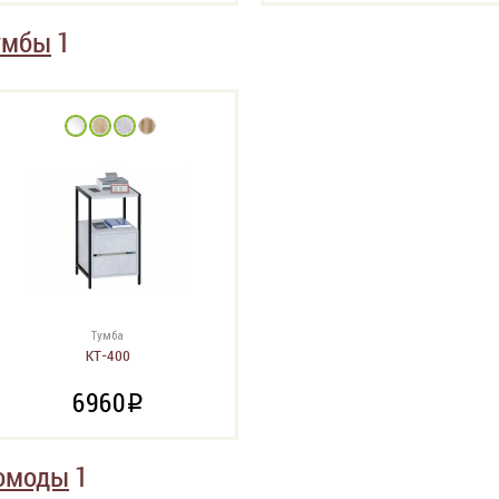
умбы
1
Тумба
КТ-400
6960
i
омоды
1