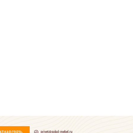
АТНАЯ СВЯЗЬ
privet@sokol-mebel.ru