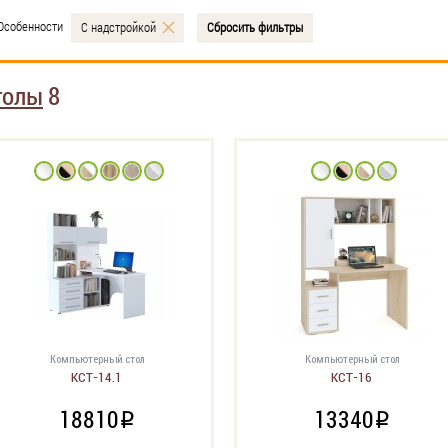
Особенности
С надстройкой
Сбросить фильтры
толы
8
Компьютерный стол
Компьютерный стол
КСТ-14.1
КСТ-16
18810
13340
i
i