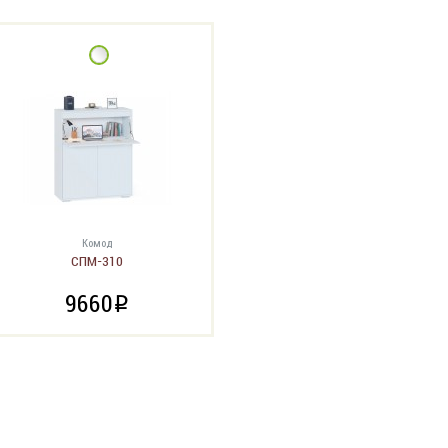
Комод
СПМ-310
9660
i