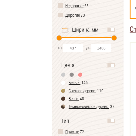
Недорогие
65
Дорогие
73
С
Ширина, мм
от
до
Цвета
Белый
146
Светлое дерево
110
Венге
48
Темное-cветлое дерево
37
Черно-белый
1
Тип
Прямые
72